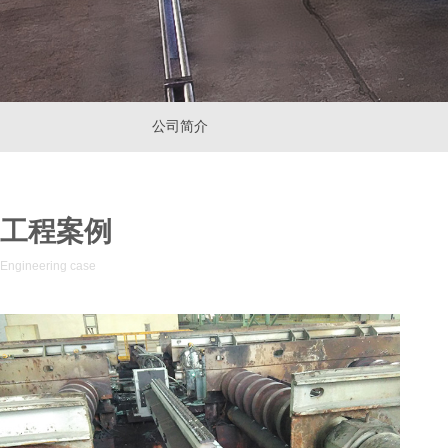
公司简介
工程案例
Engineering case